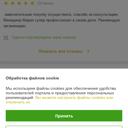
Отлично
замечательныю покупку осуществила. спасибо за консультацию. 
Менеджер Мария супер профессионал в своем деле. Рекомендую 
организацию.
Сделка подтверждена через корзину
Показать все отзывы
О нас
Обработка файлов cookie
Контакты
Мы используем файлы cookies для обеспечения удобства
пользователей портала и предоставления персональных
рекомендаций.
Вы можете настроить файлы cookies или
Доставка и оплата
отключить их.
График работы
Принять
Полная версия сайта