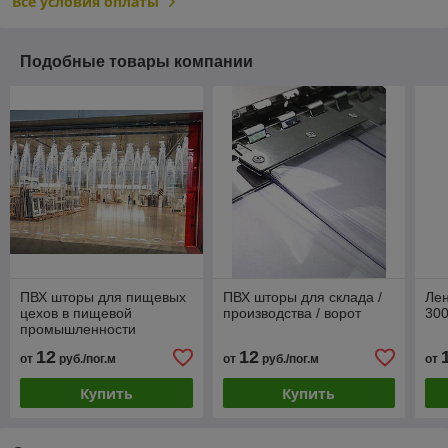
Все условия оплаты
Подобные товары компании
ПВХ шторы для пищевых
ПВХ шторы для склада /
Лен
цехов в пищевой
производства / ворот
30
промышленности
12
12
от
руб./пог.м
от
руб./пог.м
от
Купить
Купить