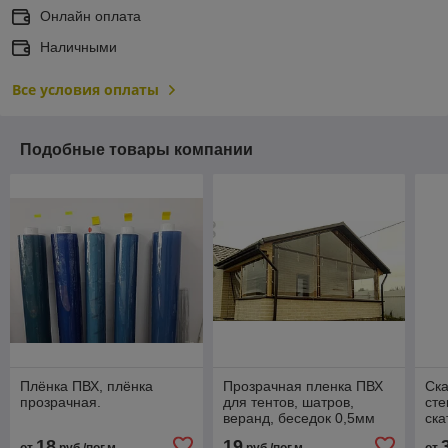
Онлайн оплата
Наличными
Все условия оплаты
Подобные товары компании
Плёнка ПВХ, плёнка
Прозрачная пленка ПВХ
Ска
прозрачная.
для тентов, шатров,
сте
веранд, беседок 0,5мм
ска
18
19
от
руб./пог.м
руб./пог.м
от