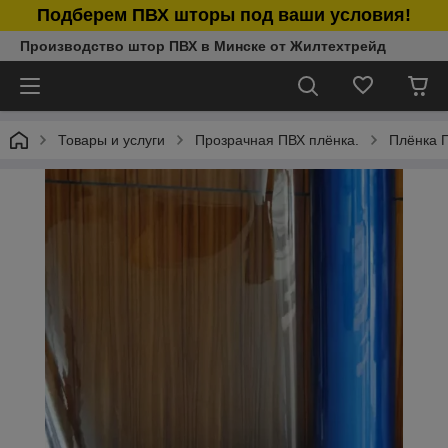
Подберем ПВХ шторы под ваши условия!
Производство штор ПВХ в Минске от Жилтехтрейд
Товары и услуги
Прозрачная ПВХ плёнка.
Плёнка П